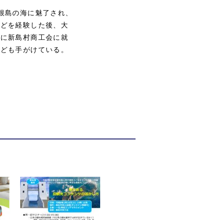
根島の海に魅了され、
などを経験した後、大
時に新島村商工会に就
なども手がけている。