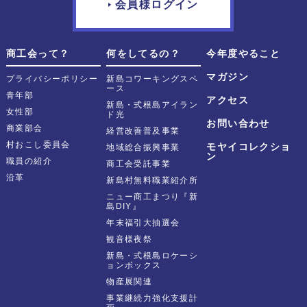
会員様ログイン
商工会って？
何をしてるの？
今年度やること
マガジン
プライバシーポリシー
新島コワーキングスペ
ース
青年部
アクセス
新島・式根島アイラン
女性部
ド光
お問い合わせ
商業部会
経営改善普及事業
村おこし委員会
モヤイコレクショ
地域総合振興事業
ン
職員の紹介
商工会受託事業
沿革
新島村無料職業紹介所
ニュー商工まつり『新
島DIY』
年末福引大抽選会
観音様夜祭
新島・式根島ロケーシ
ョンボックス
物産展関連
事業継続力強化支援計