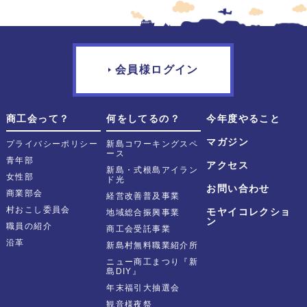
会員様ログイン
商工会って？
何をしてるの？
今年度やること
マガジン
プライバシーポリシー
新島コワーキングスペ
ース
青年部
アクセス
新島・式根島アイラン
女性部
ド光
お問い合わせ
商業部会
経営改善普及事業
村おこし委員会
モヤイコレクショ
地域総合振興事業
ン
職員の紹介
商工会受託事業
沿革
新島村無料職業紹介所
ニュー商工まつり『新
島DIY』
年末福引大抽選会
観音様夜祭