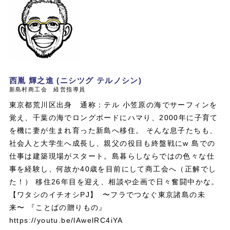
西胤 輝之進 (ニシツグ テルノシン)
新島村商工会 経営指導員
東京都荒川区出身 通称：テル 小笠原の海でサーフィンを
覚え、千葉の海でロングボードにハマり、2000年に子育て
を機に妻が生まれ育った新島へ移住。 そんな息子たちも、
社会人と大学生へ成長し、親父の役目も終盤戦にw 島での
仕事は建築現場がスタート。島暮らしならではの色々な仕
事を経験し、何故か40歳を目前にして商工会へ（正解でし
た！） 移住26年目を迎え、相談や企画で日々奮闘中かな。
【ワタシのイチオシPJ】 〜フラでつなぐ東京諸島の未
来〜 『ことばの贈りもの』
https://youtu.be/lAwelRC4iYA